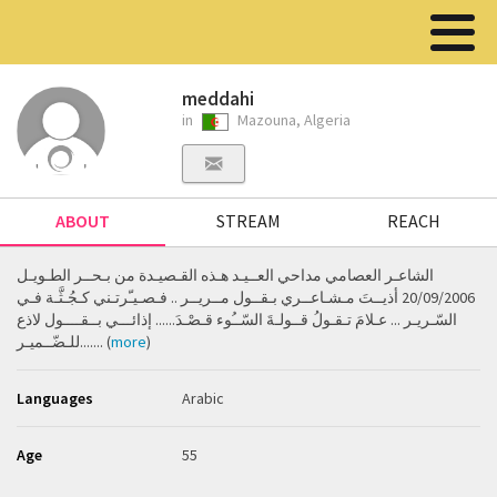
meddahi
in
Mazouna, Algeria
ABOUT
STREAM
REACH
الشاعـر العصامي مداحي العــيـد هـذه القـصيـدة من بـحــر الطـويـل
20/09/2006 أذيــتَ مـشـاعــري بـقــول مــريــر .. فـصـيـّرتـني كـجُـثَّـة فـي
السّـريـر ... عـلامَ تـقـولُ قــولـةَ السّــُوء قـصْـدَ...... إذائـــي بــقــــول لاذع
للـضّــميـر....... (
more
)
Languages
Arabic
Age
55